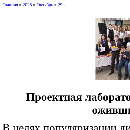
Главная
»
2025
»
Октябрь
»
29
»
Проектная лаборат
оживши
В целях популяризации д