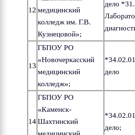
дело *31
12
медицинский
Лаборато
колледж им. Г.В.
диагност
Кузнецовой»
;
ГБПОУ РО
«Новочеркасский
*34.02.0
13
медицинский
дело
колледж»
;
ГБПОУ РО
«Каменск-
*34.02.0
14
Шахтинский
дело
;
медицинский