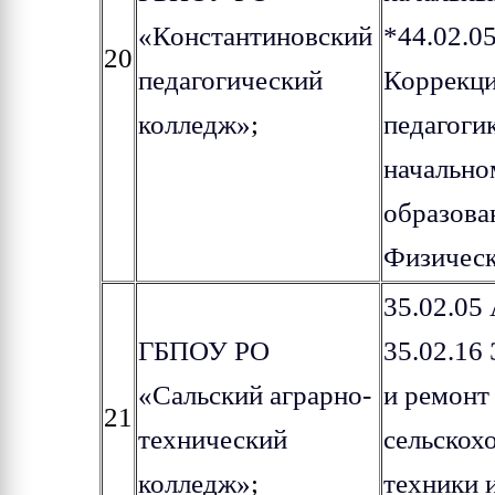
«Константиновский
*44.02.0
20
педагогический
Коррекц
колледж»
;
педагогик
начально
образова
Физическ
35.02.05
ГБПОУ РО
35.02.16
«Сальский аграрно-
и ремонт
21
технический
сельскох
колледж»
;
техники 