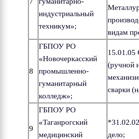
7
гуманитарно-
Металлур
индустриальный
производ
техникум»
;
видам пр
ГБПОУ РО
15.01.05
«Новочеркасский
(ручной 
8
промышленно-
механизи
гуманитарный
сварки (
колледж»
;
ГБПОУ РО
«Таганрогский
*31.02.0
9
медицинский
дело;