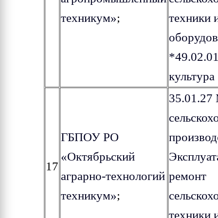
техникум»
;
техники 
оборудов
*49.02.0
культура
35.01.27
сельскох
ГБПОУ РО
производ
«Октябрьский
Эксплуат
17
аграрно-технологий
ремонт
техникум»
;
сельскох
техники 