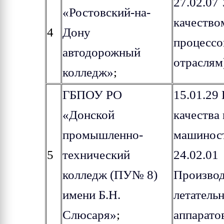
27.02.07
«Ростовский-на-
качество
4
Дону
процессов
автодорожный
отраслям
колледж»
;
ГБПОУ РО
15.01.29
«Донской
качества 
промышленно-
машинос
5
технический
24.02.01
колледж (ПУ№ 8)
Производ
имени Б.Н.
летатель
Слюсаря»
;
аппарато