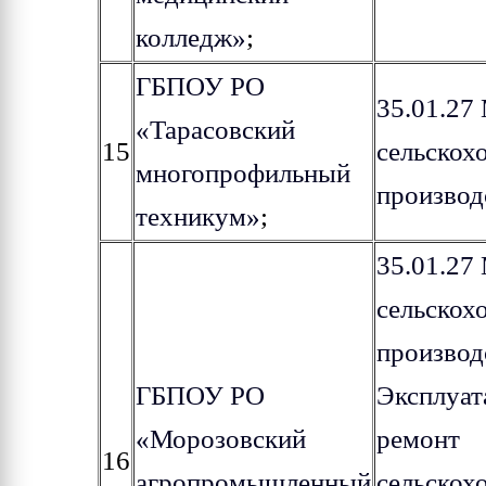
колледж»
;
ГБПОУ РО
35.01.27
«Тарасовский
15
сельскох
многопрофильный
производ
техникум»
;
35.01.27
сельскох
производ
ГБПОУ РО
Эксплуат
«Морозовский
ремонт
16
агропромышленный
сельскох