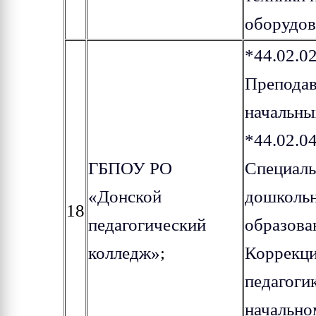
оборудов
*44.02.0
Преподав
начальны
*44.02.0
ГБПОУ РО
Специаль
«Донской
дошколь
18
педагогический
образова
колледж»
;
Коррекц
педагогик
начально