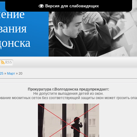
Версия для слабовидящих
ление
вания
донска
RSS
25
»
Март
»
20
Прокуратура г.Волгодонска предупреждает:
Не допустите выпадения детей из окон.
вание москитных сеток без соответствующей защиты окон может грозить оп