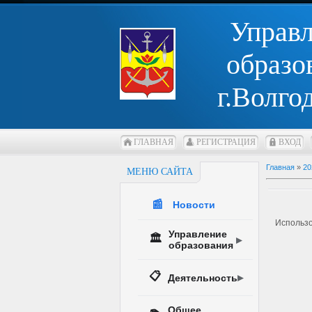
Управ
образо
г.Волго
ГЛАВНАЯ
РЕГИСТРАЦИЯ
ВХОД
Главная
»
20
МЕНЮ САЙТА
📰
Новости
Использо
Управление
🏛️
образования
📋
Деятельность
Общее