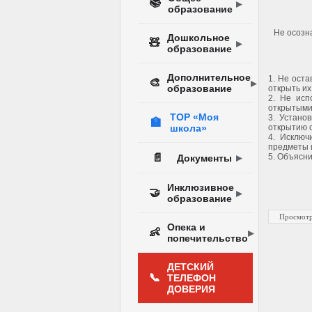
📚
образование
Не осозна
Дошкольное
🧸
образование
Дополнительное
1. Не оста
🎨
образование
открыть их
2. Не исп
открытыми
ТОР «Моя
3. Устано
🏫
школа»
открытию о
4. Исключ
предметы и
📄
5. Объясни
Документы
Инклюзивное
🤝
образование
Просмотр
Опека и
👶
попечительство
ДЕТСКИЙ
📞
ТЕЛЕФОН
ДОВЕРИЯ