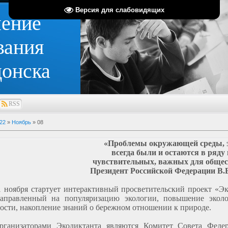
Версия для слабовидящих
ление
вания
донска
RSS
22
»
Ноябрь
»
08
«Проблемы окружающей среды, 
всегда были и остаются в ряду
чувствительных, важных для общес
Президент Российской Федерации В.В
1 ноября стартует интерактивный просветительский проект «Э
направленный на популяризацию экологии, повышение эколо
ости, накопление знаний о бережном отношении к природе.
рганизаторами Экодиктанта являются Комитет Совета Феде