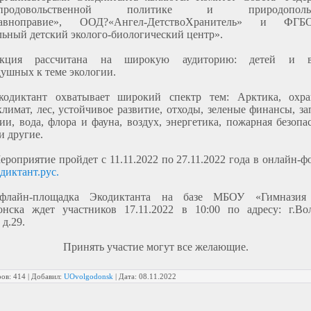
о-продовольственной политике и природопольз
авноправие», ООД?«Ангел-ДетствоХранитель» и Ф
ьный детский эколого-биологический центр».
кция рассчитана на широкую аудиторию: детей и вз
ушных к теме экологии.
кодиктант охватывает широкий спектр тем: Арктика, охра
климат, лес, устойчивое развитие, отходы, зеленые финансы, з
ии, вода, флора и фауна, воздух, энергетика, пожарная безопа
и другие.
ероприятие пройдет с 11.11.2022 по 27.11.2022 года в онлайн-ф
диктант.рус.
флайн-площадка Экодиктанта на базе МБОУ «Гимназия
онска ждет участников 17.11.2022 в 10:00 по адресу: г.Во
 д.29.
Принять участие могут все желающие.
ов:
414
|
Добавил:
UOvolgodonsk
|
Дата:
08.11.2022