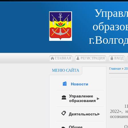
Управ
образо
г.Волго
ГЛАВНАЯ
РЕГИСТРАЦИЯ
ВХОД
Главная
»
20
МЕНЮ САЙТА
📰
Новости
Управление
🏛️
образования
1
2022», 
📋
Деятельность
осознанн
О
Общее