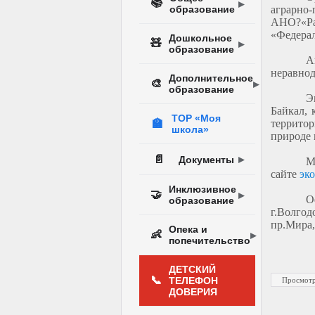
📚
образование
аграрн
АНО?«Р
«Федерал
Дошкольное
🧸
образование
А
неравнод
Дополнительное
🎨
образование
Э
Байкал, 
ТОР «Моя
🏫
территор
школа»
природе 
📄
Документы
М
сайте
эко
Инклюзивное
🤝
О
образование
г.Волгод
пр.Мира,
Опека и
👶
попечительство
ДЕТСКИЙ
📞
ТЕЛЕФОН
Просмотр
ДОВЕРИЯ