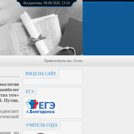
Воскресенье, 09.08.2026, 13:24
Приветствуем вас
,
Гость
ВХОД НА САЙТ
экологии
 наиболее
ЕГЭ
тва тем»
. Путин.
кодиктант
гической
УЧИТЕЛЬ ГОДА
рации по