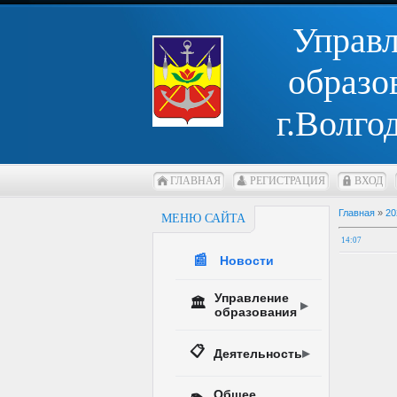
Управ
образо
г.Волго
ГЛАВНАЯ
РЕГИСТРАЦИЯ
ВХОД
Главная
»
20
МЕНЮ САЙТА
14:07
📰
Новости
Управление
🏛️
образования
📋
Деятельность
Общее