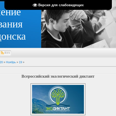
Версия для слабовидящих
ление
вания
донска
RSS
20
»
Ноябрь
»
19
»
Всероссийский экологический диктант