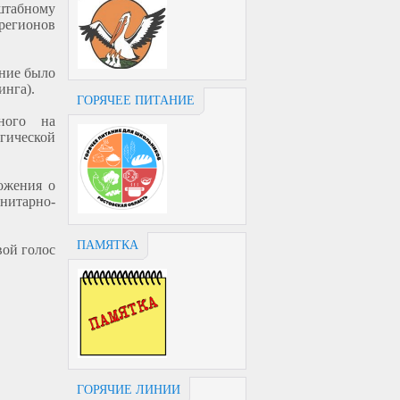
штабному
регионов
ение было
инга).
ГОРЯЧЕЕ ПИТАНИЕ
нного на
гической
ожения о
итарно-
ПАМЯТКА
вой голос
ГОРЯЧИЕ ЛИНИИ