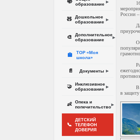
📚
1
образование
меропри
России –
Дошкольное
🧸
образование
Д
приуроче
Дополнительное
🎨
образование
О
популяр
ТОР «Моя
грамотно
🏫
школа»
Р
ежегод
📄
Документы
противоэ
Инклюзивное
🤝
В
образование
в защиту
Опека и
👶
попечительство
ДЕТСКИЙ
📞
ТЕЛЕФОН
ДОВЕРИЯ