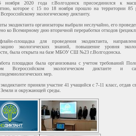
6 ноября 2020 года г.Волгодонск присоединился к мас
ятию, которое с 15 по 18 ноября прошло на территории 85 
 Всероссийскому экологическому диктанту.
аты экодиктанта организаторы выбрали неслучайно, его провед
но ко Всемирному дню вторичной переработки отходов (рецикл
флайн-площадка для проведения экодиктанта, направле
изацию экологических знаний, повышение уровня эколо
сти, была открыта на базе МБОУ СШ №23 г.Волгодонска.
абота площадки была организована с учетом требований Пол
ном Всероссийском экологическом диктанте и сан
пидемиологических мер.
 экодиктанте приняли участие 41 учащийся с 7-11 класс, отдав с
 Земли и окружающей среды.