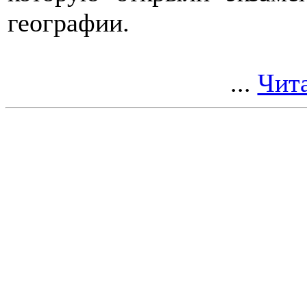
географии.
...
Чита