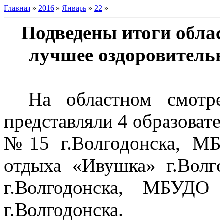
Главная
»
2016
»
Январь
»
22
»
Подведены итоги обла
лучшее оздоровительн
На областном смотре
представляли 4 образов
№15 г.Волгодонска, М
отдыха «Ивушка» г.Вол
г.Волгодонска, МБУДО
г.Волгодонска.