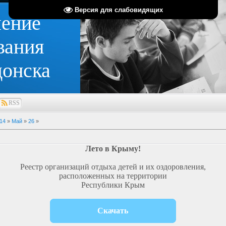
Версия для слабовидящих
ление
вания
донска
RSS
14
»
Май
»
26
»
Лето в Крыму!
Реестр организаций отдыха детей и их оздоровления,
расположенных на территории
Республики Крым
Скачать