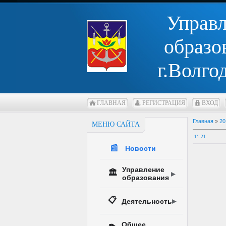
Управ
образо
г.Волго
ГЛАВНАЯ
РЕГИСТРАЦИЯ
ВХОД
Главная
»
20
МЕНЮ САЙТА
11:21
📰
Новости
Управление
🏛️
образования
📋
Деятельность
Общее