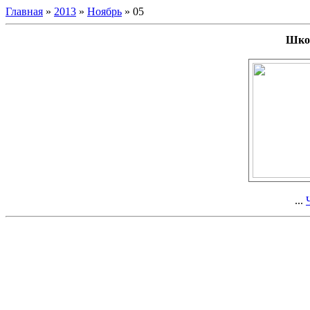
Главная
»
2013
»
Ноябрь
»
05
Школ
...