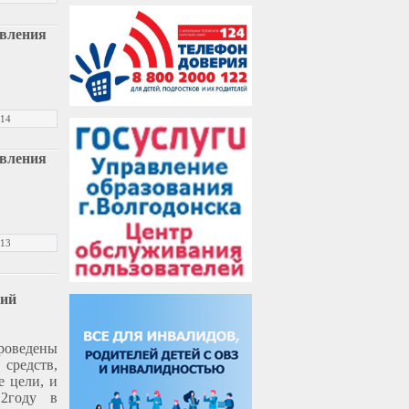
авления
014
авления
013
ний
роведены
средств,
е цели, и
12году в