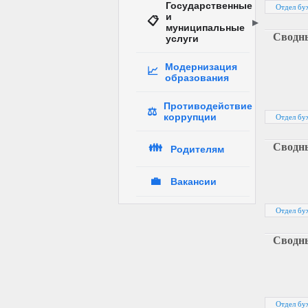
Государственные
Отдел бух
и
📋
муниципальные
Сводны
услуги
Модернизация
📈
образования
Противодействие
⚖️
коррупции
Отдел бух
Сводны
👪
Родителям
💼
Вакансии
Отдел бух
Сводны
Отдел бух