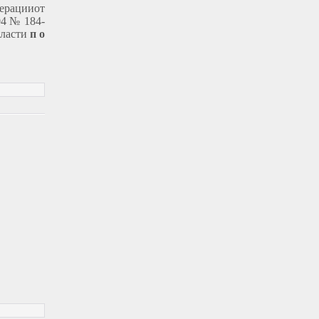
ерацииот
04 № 184-
бласти
п о