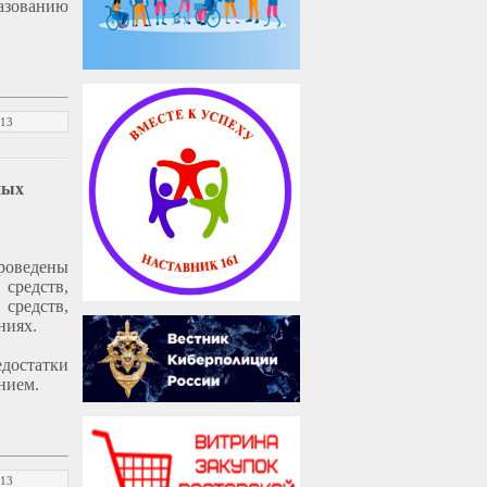
азованию
013
ных
роведены
средств,
средств,
ниях.
достатки
нием.
013