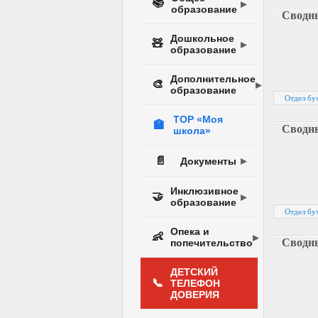
📚
образование
Сводны
Дошкольное
🧸
образование
Дополнительное
🎨
образование
Отдел бух
ТОР «Моя
🏫
Сводны
школа»
📄
Документы
Инклюзивное
🤝
образование
Отдел бух
Опека и
👶
Сводны
попечительство
ДЕТСКИЙ
📞
ТЕЛЕФОН
ДОВЕРИЯ