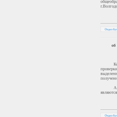
общеобр
г.Волгод
Отдел бух
об
К
проверк
выделен
полученн
А
являются
Отдел бух