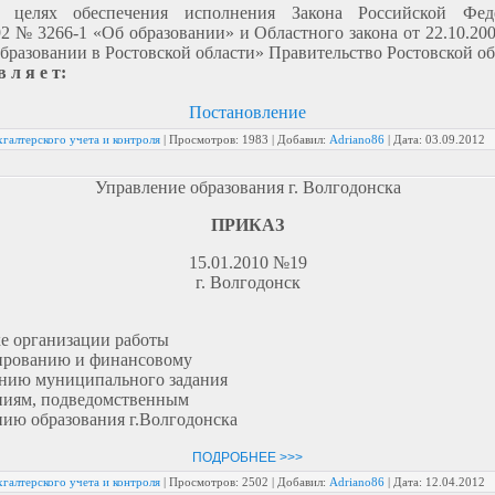
 целях обеспечения исполнения Закона Российской Фед
92 № 3266-1 «Об образовании» и Областного закона от 22.10.20
бразовании в Ростовской области» Правительство Ростовской о
в л я е т:
Постановление
галтерского учета и контроля
|
Просмотров:
1983
|
Добавил:
Adriano86
|
Дата:
03.09.2012
Управление образования г. Волгодонска
ПРИКАЗ
15.01.2010 №19
г. Волгодонск
е организации работы
ированию и финансовому
ению муниципального задания
ниям, подведомственным
ию образования г.Волгодонска
ПОДРОБНЕЕ >>>
галтерского учета и контроля
|
Просмотров:
2502
|
Добавил:
Adriano86
|
Дата:
12.04.2012