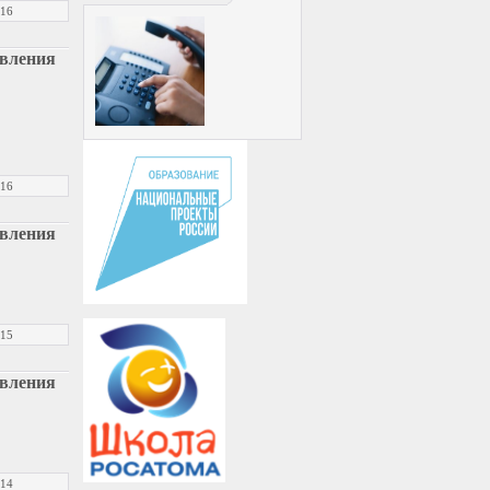
016
авления
016
авления
015
авления
014