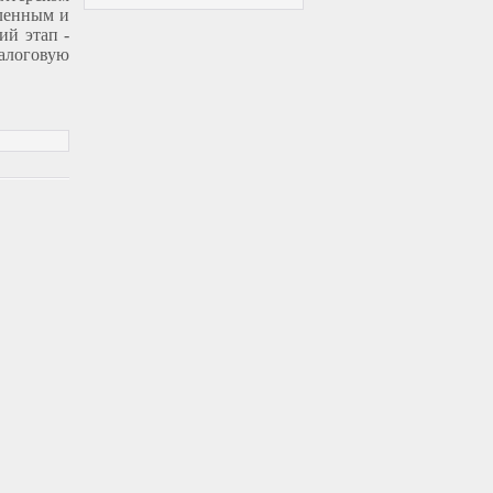
сленным и
ий этап -
налоговую