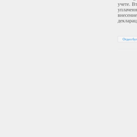
учете. В
уплаченн
внесение
деклара
Отдел бух