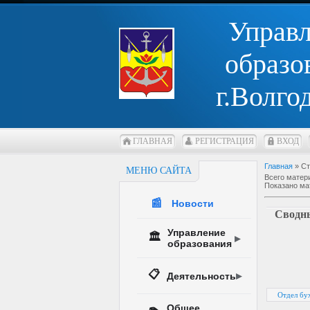
Управ
образо
г.Волго
ГЛАВНАЯ
РЕГИСТРАЦИЯ
ВХОД
Главная
»
Ст
МЕНЮ САЙТА
Всего матер
Показано ма
📰
Новости
Сводны
Управление
🏛️
образования
📋
Деятельность
Отдел бух
Общее