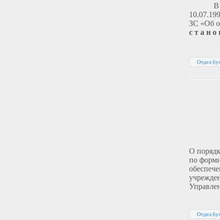
В
10.07.19
ЗС «Об о
с т а н о 
Отдел бух
О порядк
по форм
обеспеч
учрежде
Управлен
Отдел бух