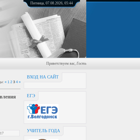
Пятница, 07.08.2026, 05:44
Приветствуем вас
,
Гость
ВХОД НА САЙТ
цы
:
«
1
2
3
4
»
ЕГЭ
авления
УЧИТЕЛЬ ГОДА
017