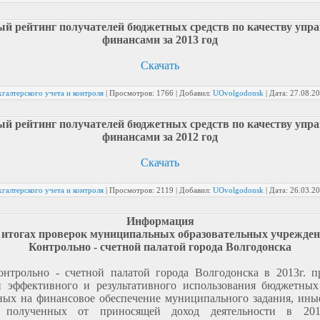
й рейтинг получателей бюджетных средств по качеству упр
финансами за 2013 год
Скачать
галтерского учета и контроля
|
Просмотров:
1766
|
Добавил:
UOvolgodonsk
|
Дата:
27.08.2
й рейтинг получателей бюджетных средств по качеству упр
финансами за 2012 год
Скачать
галтерского учета и контроля
|
Просмотров:
2119
|
Добавил:
UOvolgodonsk
|
Дата:
26.03.2
Информация
 итогах проверок муниципальных образовательных учрежде
Контрольно - счетной палатой города Волгодонска
онтрольно - счетной палатой города Волгодонска в 2013г. п
и эффективного и результативного использования бюджетных 
ых на финансовое обеспечение муниципального задания, ины
, полученных от приносящей доход деятельности в 20