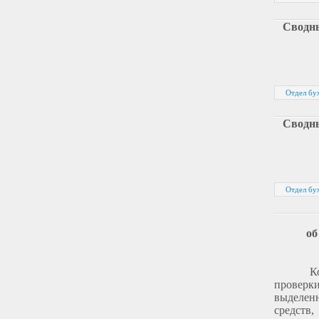
Сводны
Отдел бух
Сводны
Отдел бух
об
К
проверк
выделенн
средств