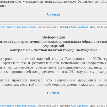
азовательном учреждении подведомственном Управлению обр
онска.
Скачать
галтерского учета и контроля
|
Просмотров:
2050
|
Добавил:
UOvolgodonsk
|
Дата:
13.03.2
Информация
 итогах проверок муниципальных дошкольных образователь
учреждений
Контрольно - счетной палатой города Волгодонска
онтрольно - счетной палатой города Волгодонска в 2013г. п
и эффективного и результативного использования бюджетных 
ных на финансовое обеспечение муниципального задания, и 
ых от приносящей доход деятельности в 2012году в 2-х учрежде
нализ проверок показал, что выявленные нарушения и не
 типовыми, т.е. в той или иной мере допущены каждым учрежде
Скачать
галтерского учета и контроля
|
Просмотров:
2064
|
Добавил:
UOvolgodonsk
|
Дата:
13.03.2