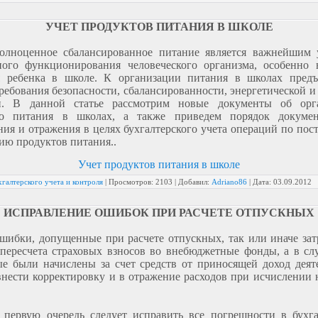
УЧЕТ ПРОДУКТОВ ПИТАНИЯ В ШКОЛЕ
олноценное сбалансированное питание является важнейшим 
ного функционирования человеческого организма, особенно 
я ребенка в школе. К организации питания в школах предъ
ребования безопасности, сбалансированности, энергетической 
и. В данной статье рассмотрим новые документы об орг
го питания в школах, а также приведем порядок докумен
ия и отражения в целях бухгалтерского учета операций по по
ию продуктов питания..
Учет продуктов питания в школе
галтерского учета и контроля
|
Просмотров:
2103
|
Добавил:
Adriano86
|
Дата:
03.09.2012
ИСПРАВЛЕНИЕ ОШИБОК ПРИ РАСЧЕТЕ ОТПУСКНЫХ
шибки, допущенные при расчете отпускных, так или иначе за
пересчета страховых взносов во внебюджетные фонды, а в сл
е были начислены за счет средств от приносящей доход деят
внести корректировку и в отражение расходов при исчислении 
.
 первую очередь следует исправить все погрешности в бухга