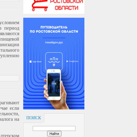
условием
в период
являются
и пищевой
анизации
тального
ступлению
трагивают
учае если
ельности,
ПОИСК
налога на
лтерском