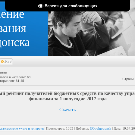
Версия для слабовидящих
ление
вания
донска
RSS
атьи
иалов в каталоге
:
60
Страни
териалов
:
31-45
й рейтинг получателей бюджетных средств по качеству упр
финансами за 1 полугодие 2017 года
Скачать
галтерского учета и контроля
|
Просмотров:
1383
|
Добавил:
UOvolgodonsk
|
Дата:
19.07.2