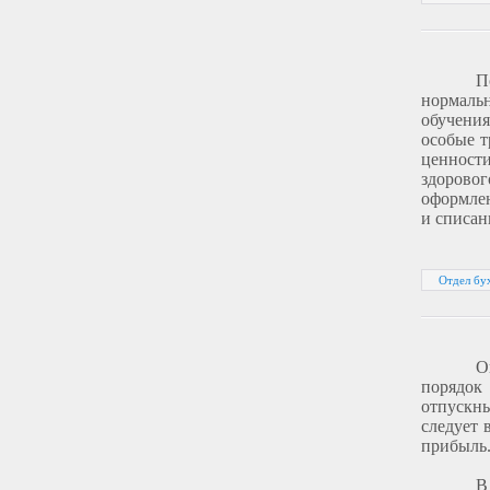
П
нормаль
обучени
особые т
ценност
здорово
оформлен
и списан
Отдел бух
О
порядок 
отпускны
следует 
прибыль
В